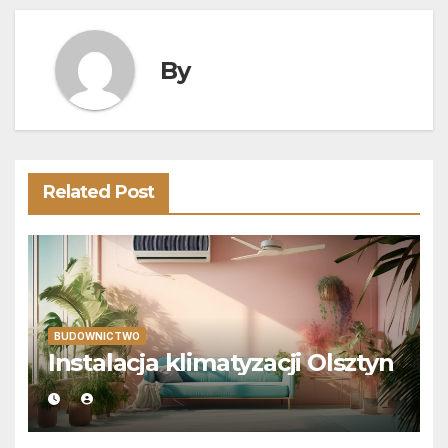
By
Related Post
BUDOWNICTWO
Instalacja klimatyzacji Olsztyn