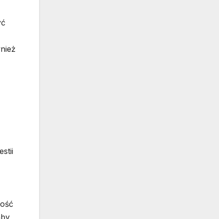
yć
nież
stii
ność
aby