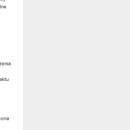
lne
zenia
aktu
zona