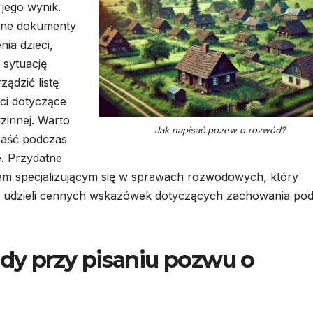
jego wynik.
otne dokumenty
ia dzieci,
sytuację
ądzić listę
ci dotyczące
zinnej. Warto
Jak napisać pozew o rozwód?
paść podczas
. Przydatne
iem specjalizującym się w sprawach rozwodowych, który
az udzieli cennych wskazówek dotyczących zachowania po
ędy przy pisaniu pozwu o