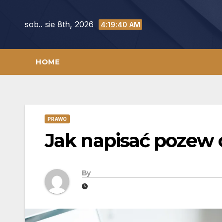
Skip
to
sob.. sie 8th, 2026
4:19:41 AM
content
HOME
PRAWO
Jak napisać pozew 
By