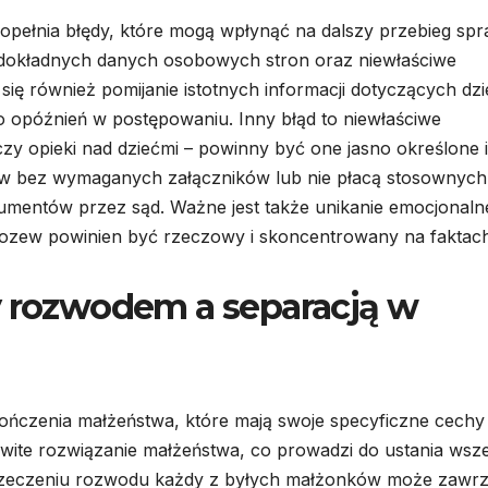
pełnia błędy, które mogą wpłynąć na dalszy przebieg spr
 dokładnych danych osobowych stron oraz niewłaściwe
ię również pomijanie istotnych informacji dotyczących dzi
 opóźnień w postępowaniu. Inny błąd to niewłaściwe
y opieki nad dziećmi – powinny być one jasno określone i
ew bez wymaganych załączników lub nie płacą stosownych
umentów przez sąd. Ważne jest także unikanie emocjonal
 pozew powinien być rzeczowy i skoncentrowany na faktach
y rozwodem a separacją w
ńczenia małżeństwa, które mają swoje specyficzne cechy 
te rozwiązanie małżeństwa, co prowadzi do ustania wsze
rzeczeniu rozwodu każdy z byłych małżonków może zawr