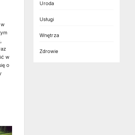
Uroda
Usługi
 w
 tym
Wnętrza
,
raz
Zdrowie
ić w
się o
y