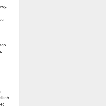
awy.
eci
nego
.
i
lkich
zeć