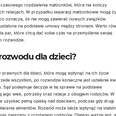
ą czasowego rozdzielenia małżonków, która nie kończy
ch relacjach. W przypadku separacji małżonkowie mogą ż
 co oznacza, że nie mogą zawierać nowych związków.
ustalona na podstawie umowy między stronami. Warto rów
a par, które chcą dać sobie czas na przemyślenie swojej
 o rozwodzie.
rozwodu dla dzieci?
 prawnych dla dzieci, które mogą wpłynąć na ich życie
ede wszystkim, po rozwodzie konieczne jest ustalenie kwe
. Sąd podejmuje decyzje w tej sprawie na podstawie
ę jego wiek, potrzeby oraz relacje z obojgiem rodziców. W
e uzyskać pełną opiekę nad dzieckiem, podczas gdy drugi
płacenia alimentów. Rozwód może także wpłynąć na stabil
tres związany z rozstaniem rodziców. Dlatego ważne jest, 