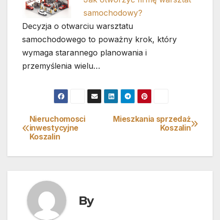
samochodowy?
Decyzja o otwarciu warsztatu
samochodowego to poważny krok, który
wymaga starannego planowania i
przemyślenia wielu…
Nieruchomosci
Mieszkania sprzedaż
Nawigacja
inwestycyjne
Koszalin
Koszalin
wpisu
By