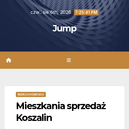
Skip
czw.. sie 6th, 2026
to
7:25:42 PM
content
Jump
NIERUCHOMOŚCI
Mieszkania sprzedaż
Koszalin