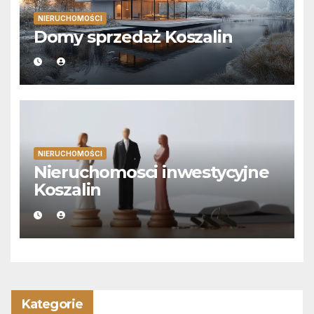
NIERUCHOMOŚCI
Domy sprzedaż Koszalin
NIERUCHOMOŚCI
Nieruchomosci inwestycyjne
Koszalin
Kategorie