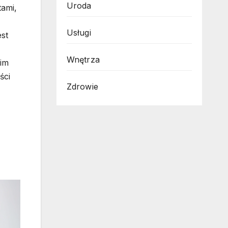
Uroda
tami,
Usługi
st
Wnętrza
oim
ści
Zdrowie