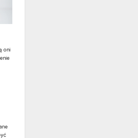
ą oni
zenie
wane
być