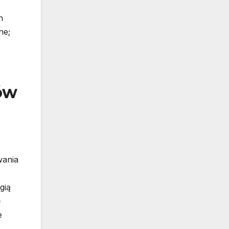
h
ne;
tów
wania
gią
ę
e