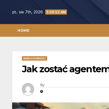
Skip
to
pt.. sie 7th, 2026
3:06:54 AM
content
HOME
NIERUCHOMOŚCI
Jak zostać agente
By