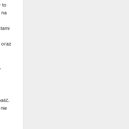
 to
 na
stami
 oraz
w
paść.
 nie