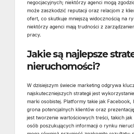
negocjacyjnych; niektórzy agenci mogą zgodzić 
może zaszkodzić reputacji oraz relacjom z kli
ofert, co skutkuje mniejszą widocznością na r
niektórzy agenci mają trudności z zarządzan
pracy.
Jakie są najlepsze str
nieruchomości?
W dzisiejszym świecie marketing odgrywa kluc
najskuteczniejszych strategii jest wykorzysta
marki osobistej. Platformy takie jak Facebook,
grona potencjalnych klientów oraz prezentację
jest tworzenie wartościowych treści, takich ja
osób poszukujących informacji o rynku nier
mogą również przynieść znakomite rezultaty;