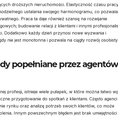
ących droższych nieruchomości. Elastyczność czasu pracy
amodzielnego ustalania swojego harmonogramu, co pozwala
watnego. Praca ta daje również szansę na rozwijanie
owych; budowanie relacji z klientami i innymi profesjonali
i. Dodatkowo każdy dzień przynosi nowe wyzwania i
dy nie jest monotonna i pozwala na ciągły rozwój osobisty
łędy popełniane przez agentó
ej profesji, istnieje wiele pułapek, w które można łatwo w
czne przygotowanie do spotkań z klientami. Często agenci
ie rynku oraz analizę potrzeb swoich klientów, co może
wolenia. Innym powszechnym błędem jest brak umiejętności