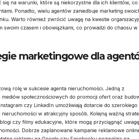
się na warunki, które są niekorzystne dla ich klientów, co
entami. Ponadto, wielu agentów zaniedbuje marketing swoic
ynku. Warto również zwrócić uwagę na kwestie organizacyj
iem swoim czasem i obowiązkami, co prowadzi do chaosu w
ategie marketingowe dla agen
zową rolę w sukcesie agenta nieruchomości. Jedną z
nie mediów społecznościowych do promocji ofert oraz budo
 Instagram czy LinkedIn umożliwiają dotarcie do szerokiego
 nieruchomości w atrakcyjny sposób. Kolejną ważną strate
k blogi czy filmy edukacyjne, które mogą przyciągnąć uwag
uchomości. Dobrze zaplanowane kampanie reklamowe onlin
 płatne reklamy na Google czy Facebooku pozwalają na