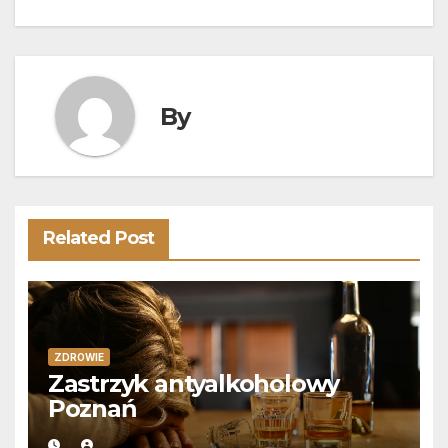
wpisu
By
Related Post
ZDROWIE
Zastrzyk antyalkoholowy
Poznań