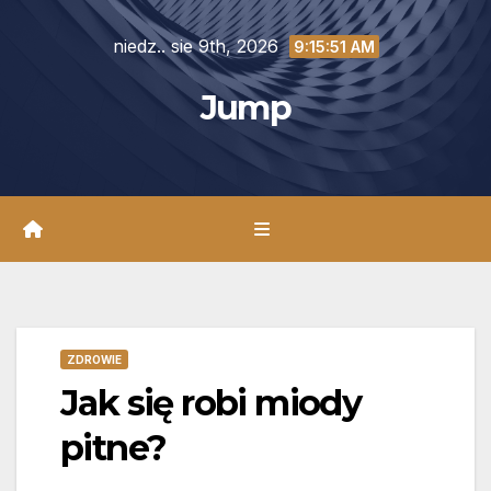
Skip
niedz.. sie 9th, 2026
to
9:15:52 AM
content
Jump
ZDROWIE
Jak się robi miody
pitne?