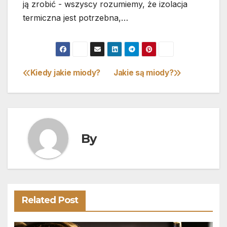
ją zrobić - wszyscy rozumiemy, że izolacja
termiczna jest potrzebna,…
Kiedy jakie miody?
Jakie są miody?
Nawigacja
wpisu
By
Related Post