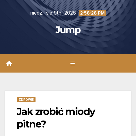
Skip
niedz.. sie 9th, 2026
to
2:58:30 PM
content
Jump
ZDROWIE
Jak zrobić miody
pitne?