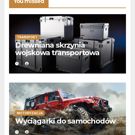
You missed
TRANSPORT
Drewniana skrzynia
wojskowa transportowa
MOTORYZACJA
Wyciągarki do samochodów