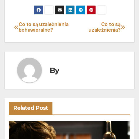
Co to są uzależnienia
Co to są
Nawigacja
behawioralne?
uzależnienia?
wpisu
By
Related Post