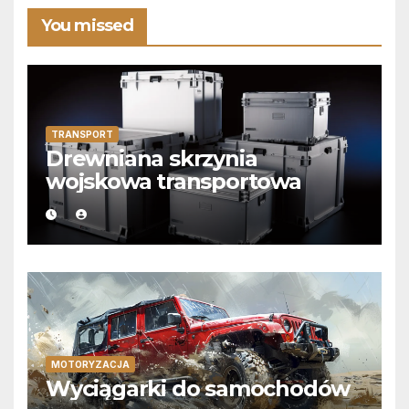
You missed
TRANSPORT
Drewniana skrzynia
wojskowa transportowa
MOTORYZACJA
Wyciągarki do samochodów