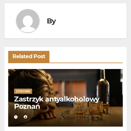
By
Related Post
ZDROWIE
Zastrzyk antyalkoholowy
Poznań