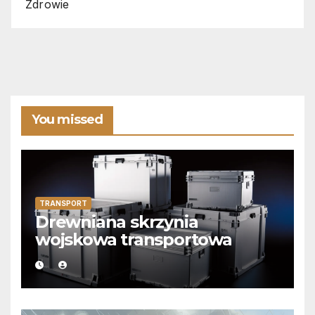
Zdrowie
You missed
TRANSPORT
Drewniana skrzynia
wojskowa transportowa