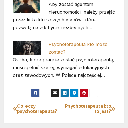
Aby zostać agentem
nieruchomości, należy przejść
przez kilka kluczowych etapów, które
pozwolą na zdobycie niezbędnych…
Psychoterapeuta kto może
zostać?
Osoba, która pragnie zostać psychoterapeutą,
musi spełnić szereg wymagań edukacyjnych
oraz zawodowych. W Polsce najczęściej…
Co leczy
Psychoterapeuta kto
Nawigacja
psychoterapeuta?
to jest?
wpisu