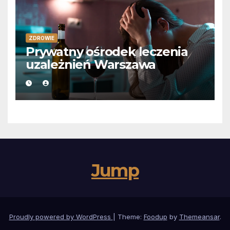
ZDROWIE
Prywatny ośrodek leczenia
uzależnień Warszawa
Jump
Proudly powered by WordPress
|
Theme:
Foodup
by
Themeansar
.