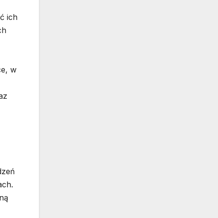
ć ich
ch
ce, w
az
dzeń
ach.
wną