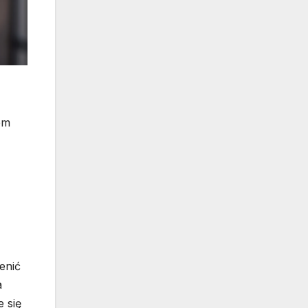
em
enić
a
 się