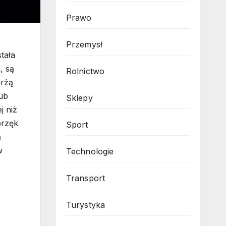
Prawo
Przemysł
tała
, są
Rolnictwo
arżą
lub
Sklepy
j niż
brzęk
Sport
ą
w
Technologie
Transport
Turystyka