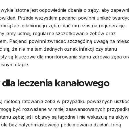
ykle istotne jest odpowiednie dbanie o zęby, aby zapewni
owikłań. Przede wszystkim pacjenci powinni unikać twardy
obciążać osłabionego zęba i dać mu czas na regenerację.
eny jamy ustnej; regularne szczotkowanie zębów oraz
łem. Pacjenci powinni zwracać szczególną uwagę na miejs
się, że nie ma tam żadnych oznak infekcji czy stanu
ysty są kluczowe dla monitorowania stanu zdrowia zęba or
snym etapie.
y dla leczenia kanałowego
czną metodą ratowania zęba w przypadku poważnych uszko
tóre mogą być rozważane w mniej zaawansowanych przypadk
stanu zęba; jeśli objawy są łagodne i nie wskazują na akty
trole bez natychmiastowego podejmowania działań. Inną