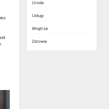
Uroda
Usługi
ako
Wnętrza
śli
Zdrowie
h