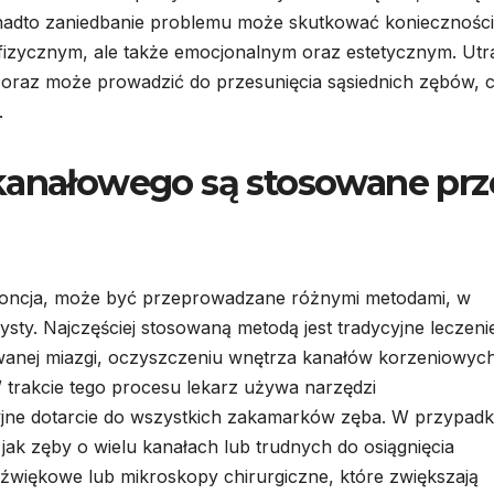
adto zaniedbanie problemu może skutkować koniecznośc
m fizycznym, ale także emocjonalnym oraz estetycznym. Utr
oraz może prowadzić do przesunięcia sąsiednich zębów, 
.
 kanałowego są stosowane prz
doncja, może być przeprowadzane różnymi metodami, w
ysty. Najczęściej stosowaną metodą jest tradycyjne leczeni
owanej miazgi, oczyszczeniu wnętrza kanałów korzeniowyc
 trakcie tego procesu lekarz używa narzędzi
yjne dotarcie do wszystkich zakamarków zęba. W przypad
ak zęby o wielu kanałach lub trudnych do osiągnięcia
dźwiękowe lub mikroskopy chirurgiczne, które zwiększają