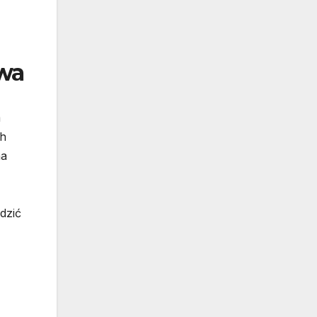
ywa
m
ch
na
dzić