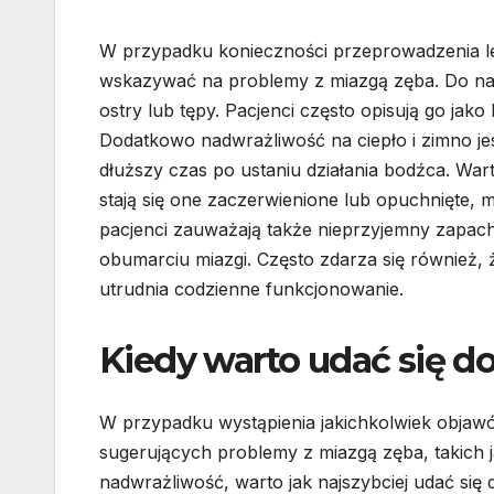
W przypadku konieczności przeprowadzenia le
wskazywać na problemy z miazgą zęba. Do naj
ostry lub tępy. Pacjenci często opisują go jak
Dodatkowo nadwrażliwość na ciepło i zimno j
dłuższy czas po ustaniu działania bodźca. War
stają się one zaczerwienione lub opuchnięte,
pacjenci zauważają także nieprzyjemny zapach
obumarciu miazgi. Często zdarza się również, ż
utrudnia codzienne funkcjonowanie.
Kiedy warto udać się d
W przypadku wystąpienia jakichkolwiek objaw
sugerujących problemy z miazgą zęba, takich j
nadwrażliwość, warto jak najszybciej udać się 