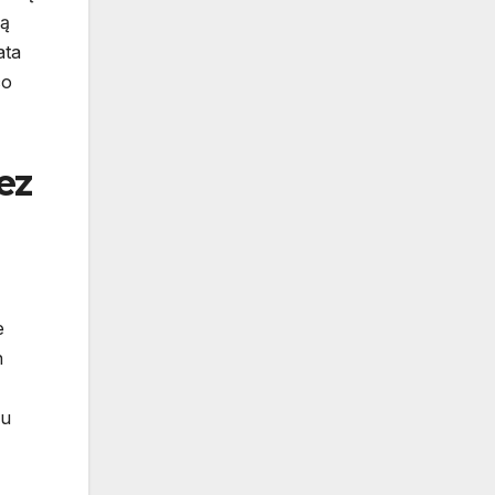
ią
ata
co
ez
e
h
ku