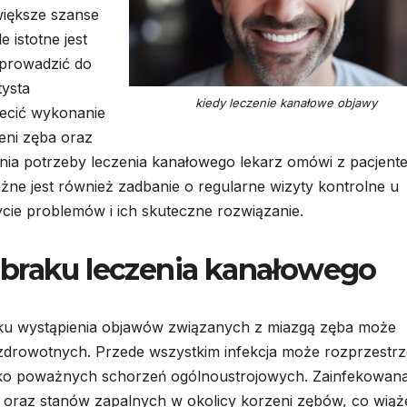
większe szanse
 istotne jest
prowadzić do
tysta
kiedy leczenie kanałowe objawy
ecić wykonanie
eni zęba oraz
nia potrzeby leczenia kanałowego lekarz omówi z pacjent
żne jest również zadbanie o regularne wizyty kontrolne u
cie problemów i ich skuteczne rozwiązanie.
 braku leczenia kanałowego
dku wystąpienia objawów związanych z miazgą zęba może
drowotnych. Przede wszystkim infekcja może rozprzestrz
zyko poważnych schorzeń ogólnoustrojowych. Zainfekowan
oraz stanów zapalnych w okolicy korzeni zębów, co wiąże