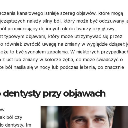
czenia kanałowego istnieje szereg objawów, które mogą
częstszych należy silny ból, który może być odczuwany j
o ból promieniujący do innych okolic twarzy czy głowy.
est typowym objawem, który może utrzymywać się przez
to również zwrócić uwagę na zmiany w wyglądzie dziąseł; je
 może to być sygnałem zapalenia. W niektórych przypadkac
 z ust lub zmiany w kolorze zęba, co może świadczyć o
e ból nasila się w nocy lub podczas leżenia, co znacznie
o dentysty przy objawach
ów
ak ból czy
do dentysty. Im