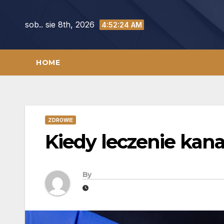
Skip
to
sob.. sie 8th, 2026
4:52:24 AM
content
HOME
ZDROWIE
Kiedy leczenie kan
By