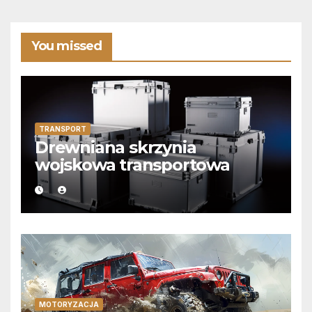
You missed
TRANSPORT
Drewniana skrzynia
wojskowa transportowa
MOTORYZACJA