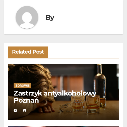
By
Related Post
ZDROWIE
Zastrzyk antyalkoholowy
Poznań