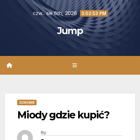
Skip
czw.. sie 6th, 2026
to
3:02:55 PM
content
Jump
ZDROWIE
Miody gdzie kupić?
By