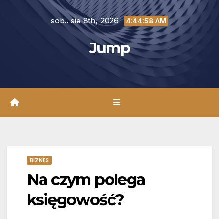
Skip
sob.. sie 8th, 2026
to
4:45:00 AM
content
Jump
BIZNES
Na czym polega
księgowość?