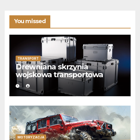
You missed
TRANSPORT
Drewniana skrzynia
wojskowa transportowa
MOTORYZACJA