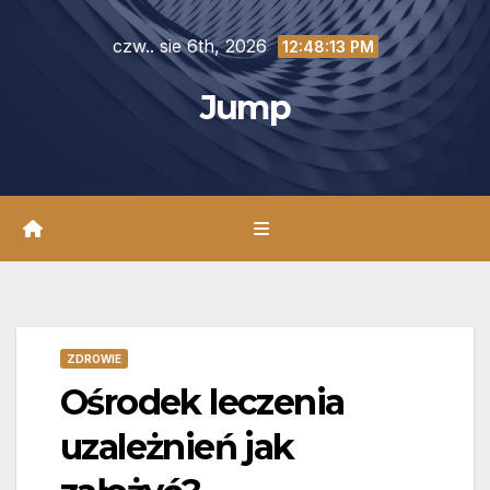
Skip
czw.. sie 6th, 2026
to
12:48:15 PM
content
Jump
ZDROWIE
Ośrodek leczenia
uzależnień jak