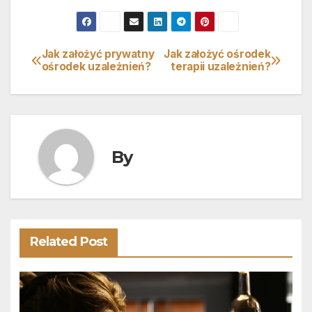
Jak założyć prywatny
Jak założyć ośrodek
Nawigacja
ośrodek uzależnień?
terapii uzależnień?
wpisu
By
Related Post