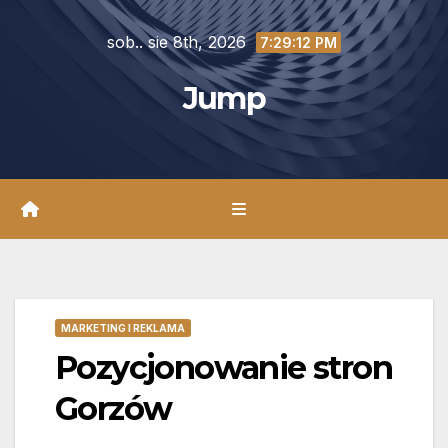
Skip
sob.. sie 8th, 2026
to
7:29:14 PM
content
Jump
MARKETING I REKLAMA
Pozycjonowanie stron
Gorzów