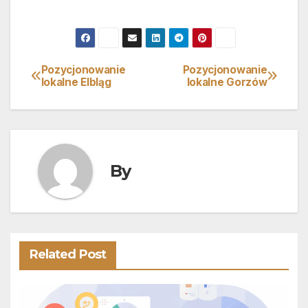
Pozycjonowanie
Pozycjonowanie
Nawigacja
lokalne Elbląg
lokalne Gorzów
wpisu
By
Related Post