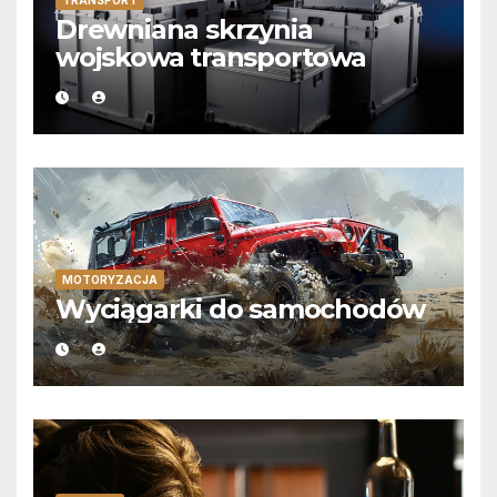
TRANSPORT
Drewniana skrzynia
wojskowa transportowa
MOTORYZACJA
Wyciągarki do samochodów