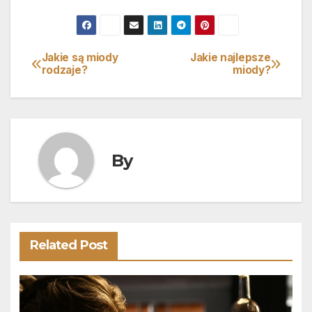
Jakie są miody
Jakie najlepsze
Nawigacja
rodzaje?
miody?
wpisu
By
Related Post