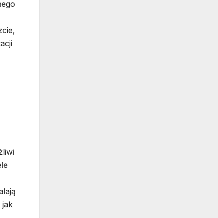
nego
cie,
acji
liwi
ele
lają
 jak