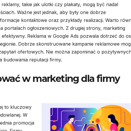
y reklamy, takie jak ulotki czy plakaty, mogą być nadal
ciach. Ważne jest jednak, aby były one dobrze
nformacje kontaktowe oraz przykłady realizacji. Warto rów
 portalach ogłoszeniowych. Z drugiej strony, marketing
y i efektywny. Reklama w Google Ads pozwala dotrzeć do o
egionie. Dobrze skonstruowane kampanie reklamowe mog
bę zapytań ofertowych. Nie można zapominać o pozytywnyc
a budowania reputacji firmy.
ować w marketing dla firmy
ej to kluczowy
budowlanej. W
iednia promocja
ścią. Firmy