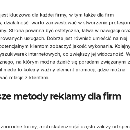
est kluczowa dla każdej firmy, w tym także dla firm
działalność, warto zainwestować w stworzenie profesjon
irmy. Strona powinna być estetyczna, łatwa w nawigacji ora
erowanych usługach. Dobrze jest również umieścić na niej
 potencjalnym klientom zobaczyć jakość wykonania. Kolejn
wyszukiwarek internetowych, co zwiększy jej widoczność. 
nego, na którym można dzielić się poradami związanymi 
al media to kolejny ważny element promocji, gdzie można
ć relacje z klientami.
sze metody reklamy dla firm
norodne formy, a ich skuteczność często zależy od specy