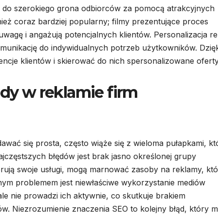
 do szerokiego grona odbiorców za pomocą atrakcyjnych
wnież coraz bardziej popularny; filmy prezentujące proces
wagę i angażują potencjalnych klientów. Personalizacja r
omunikację do indywidualnych potrzeb użytkowników. Dzięk
encje klientów i skierować do nich spersonalizowane oferty
ędy w reklamie firm
ać się prosta, często wiąże się z wieloma pułapkami, kt
jczęstszych błędów jest brak jasno określonej grupy
ierują swoje usługi, mogą marnować zasoby na reklamy, kt
jnym problemem jest niewłaściwe wykorzystanie mediów
le nie prowadzi ich aktywnie, co skutkuje brakiem
ów. Niezrozumienie znaczenia SEO to kolejny błąd, który 