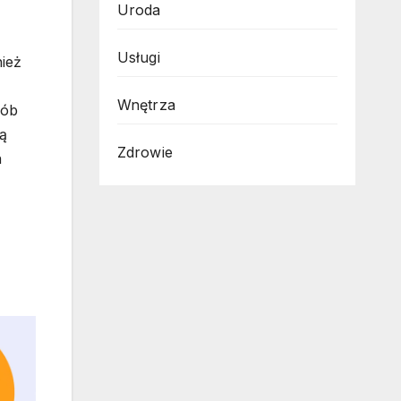
Uroda
Usługi
nież
Wnętrza
sób
ą
Zdrowie
h