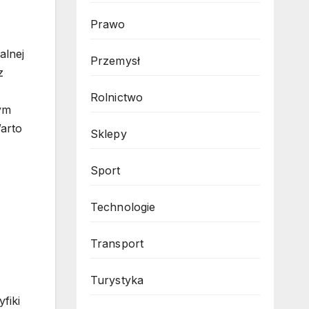
Prawo
alnej
Przemysł
z
Rolnictwo
ym
Warto
Sklepy
z
Sport
Technologie
Transport
Turystyka
fiki