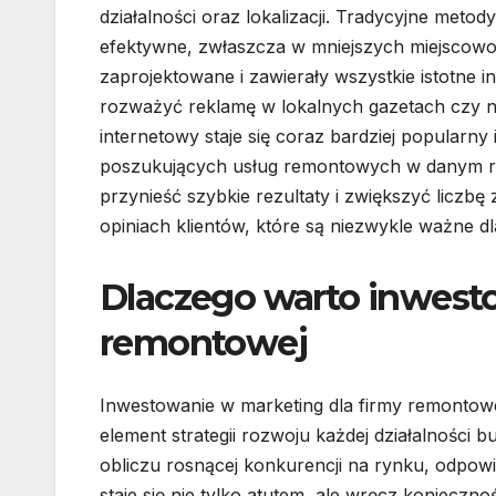
działalności oraz lokalizacji. Tradycyjne metod
efektywne, zwłaszcza w mniejszych miejscowoś
zaprojektowane i zawierały wszystkie istotne i
rozważyć reklamę w lokalnych gazetach czy na
internetowy staje się coraz bardziej popularn
poszukujących usług remontowych w danym r
przynieść szybkie rezultaty i zwiększyć licz
opiniach klientów, które są niezwykle ważne dl
Dlaczego warto inwest
remontowej
Inwestowanie w marketing dla firmy remontow
element strategii rozwoju każdej działalności 
obliczu rosnącej konkurencji na rynku, odpow
staje się nie tylko atutem, ale wręcz konieczno