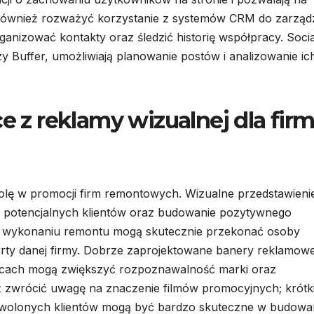
 również rozważyć korzystanie z systemów CRM do zarząd
organizować kontakty oraz śledzić historię współpracy. Socia
zy Buffer, umożliwiają planowanie postów i analizowanie ic
ce z reklamy wizualnej dla fir
lę w promocji firm remontowych. Wizualne przedstawieni
gi potencjalnych klientów oraz budowanie pozytywnego
 po wykonaniu remontu mogą skutecznie przekonać osoby
rty danej firmy. Dobrze zaprojektowane banery reklamow
jscach mogą zwiększyć rozpoznawalność marki oraz
ż zwrócić uwagę na znaczenie filmów promocyjnych; krótk
dowolonych klientów mogą być bardzo skuteczne w budowa