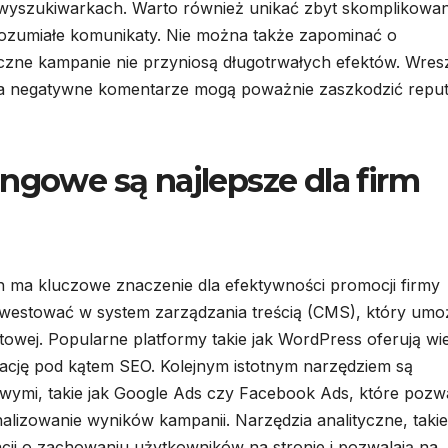
 wyszukiwarkach. Warto również unikać zbyt skomplikowa
 zrozumiałe komunikaty. Nie można także zapominać o
czne kampanie nie przyniosą długotrwałych efektów. Wresz
i na negatywne komentarze mogą poważnie zaszkodzić reput
ngowe są najlepsze dla firm
ma kluczowe znaczenie dla efektywności promocji firmy
nwestować w system zarządzania treścią (CMS), który umoż
etowej. Popularne platformy takie jak WordPress oferują wi
zację pod kątem SEO. Kolejnym istotnym narzędziem są
ymi, takie jak Google Ads czy Facebook Ads, które pozwa
lizowanie wyników kampanii. Narzędzia analityczne, takie
acji o zachowaniu użytkowników na stronie i pozwalają na