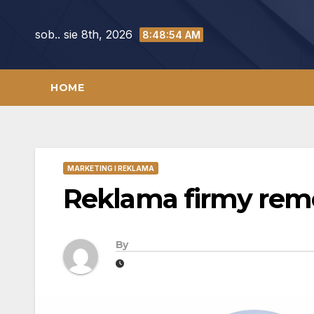
Skip
to
sob.. sie 8th, 2026
8:48:55 AM
content
HOME
MARKETING I REKLAMA
Reklama firmy rem
By