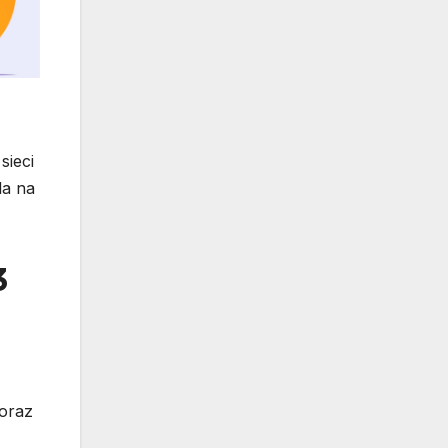
sieci
la na
3
oraz