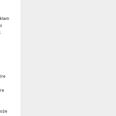
eklam
i
.
óre
óre
może