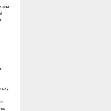
zania
l
h
m
e
e czy
ie
niu