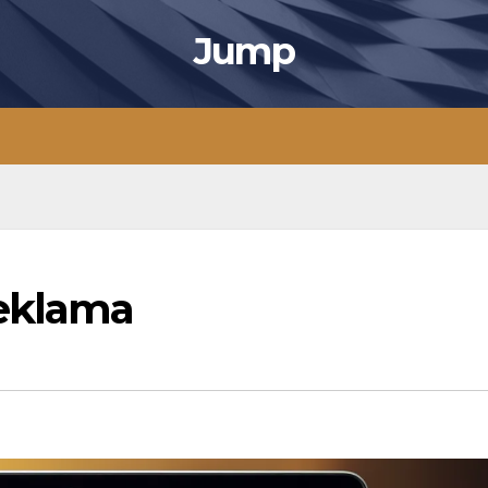
Jump
eklama