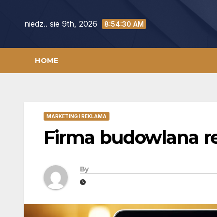
Skip
to
niedz.. sie 9th, 2026
8:54:31 AM
content
HOME
MARKETING I REKLAMA
Firma budowlana r
By