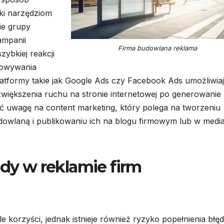
ęki narzędziom
ie grupy
ampanii
Firma budowlana reklama
ybkiej reakcji
sowywania
latformy takie jak Google Ads czy Facebook Ads umożliwia
większenia ruchu na stronie internetowej po generowanie
 uwagę na content marketing, który polega na tworzeniu
dowlaną i publikowaniu ich na blogu firmowym lub w medi
ędy w reklamie firm
 korzyści, jednak istnieje również ryzyko popełnienia błę