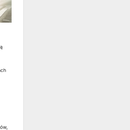
ją
ach
dów,