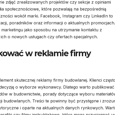
erie zdjęć zrealizowanych projektów czy sekcje z opiniami
ia społecznościowe, które pozwalają na bezpośrednią
czności wokół marki. Facebook, Instagram czy LinkedIn to
izacji, poradników oraz informacji o aktualnych promocjach
 marketingu jako sposobu na utrzymanie kontaktu z
ich o nowych usługach czy ofertach specjalnych.
ikować w reklamie firmy
ement skutecznej reklamy firmy budowlanej. Klienci częst
ć decyzję o wyborze wykonawcy. Dlatego warto publikować
ndów w budownictwie, porady dotyczące wyboru materiałó
i budowlanych. Treści te powinny być przystępne i zrozu
rytoryczne i oparte na aktualnych danych rynkowych. Wart
fografiki czy filmy instruktażowe, które mogą przyciągnąć 