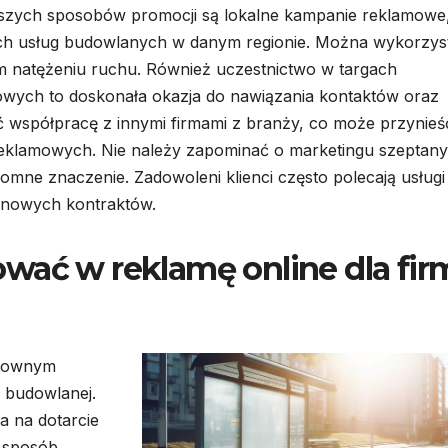
ejszych sposobów promocji są lokalne kampanie reklamowe
ych usług budowlanych w danym regionie. Można wykorzys
ym natężeniu ruchu. Również uczestnictwo w targach
wych to doskonała okazja do nawiązania kontaktów oraz
 współpracę z innymi firmami z branży, co może przynieś
 reklamowych. Nie należy zapominać o marketingu szeptan
ne znaczenie. Zadowoleni klienci często polecają usługi
 nowych kontraktów.
wać w reklamę online dla fir
dzownym
y budowlanej.
a na dotarcie
w sposób