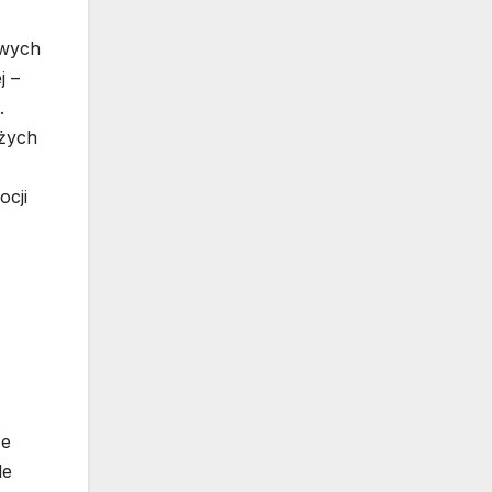
iwych
j –
.
eżych
ocji
że
le