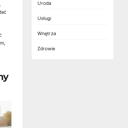
Uroda
,
tać
Usługi
Wnętrza
ć
ym,
Zdrowie
my