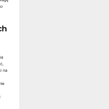
to
ch
ia
ć,
i na
nie
ć