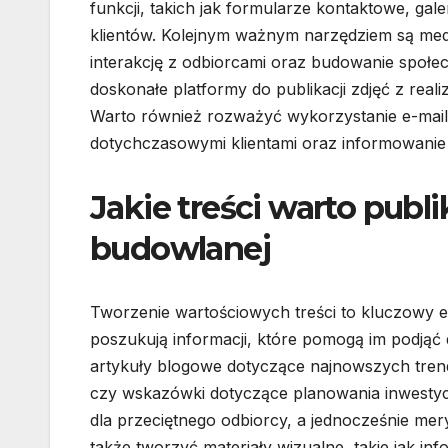
funkcji, takich jak formularze kontaktowe, gal
klientów. Kolejnym ważnym narzędziem są med
interakcję z odbiorcami oraz budowanie społe
doskonałe platformy do publikacji zdjęć z real
Warto również rozważyć wykorzystanie e-mail
dotychczasowymi klientami oraz informowanie 
Jakie treści warto publ
budowlanej
Tworzenie wartościowych treści to kluczowy el
poszukują informacji, które pomogą im podją
artykuły blogowe dotyczące najnowszych tre
czy wskazówki dotyczące planowania inwestycj
dla przeciętnego odbiorcy, a jednocześnie me
także tworzyć materiały wizualne, takie jak in