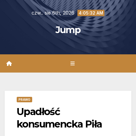
Skip
czw.. sie 6th, 2026
to
4:05:33 AM
content
Jump
PRAWO
Upadłość
konsumencka Piła