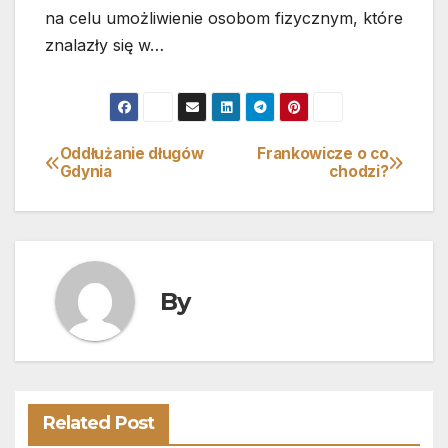
na celu umożliwienie osobom fizycznym, które
znalazły się w…
Oddłużanie długów
Frankowicze o co
Nawigacja
Gdynia
chodzi?
wpisu
By
Related Post