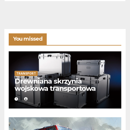
You missed
TRANSPORT
Drewniana skrzynia
wojskowa transportowa