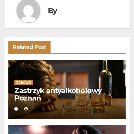
By
Related Post
ZDROWIE
Zastrzyk antyalkoholowy
Poznań