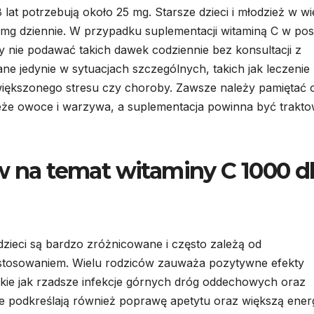
 lat potrzebują około 25 mg. Starsze dzieci i młodzież w w
mg dziennie. W przypadku suplementacji witaminą C w pos
y nie podawać takich dawek codziennie bez konsultacji z
e jedynie w sytuacjach szczególnych, takich jak leczenie
większonego stresu czy choroby. Zawsze należy pamiętać 
ieże owoce i warzywa, a suplementacja powinna być trakt
w na temat witaminy C 1000 d
dzieci są bardzo zróżnicowane i często zależą od
 stosowaniem. Wielu rodziców zauważa pozytywne efekty
takie jak rzadsze infekcje górnych dróg oddechowych oraz
e podkreślają również poprawę apetytu oraz większą ener