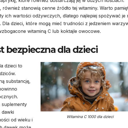
prykę, które również dostarczają jej w dużych ilościach.
k, również stanowią cenne źródło tej witaminy. Warto pamię
 ich wartości odżywczych, dlatego najlepiej spożywać je 
Dla dzieci, które mogą mieć trudności z jedzeniem warzyw
zbogacone witaminą C lub koktajle owocowe.
t bezpieczna dla dzieci
 dzieci to
dziców.
ną substancję,
 powinno
cznych.
a suplementy
m dawki
Witamina C 1000 dla dzieci
ości od wieku i
ch dawek może