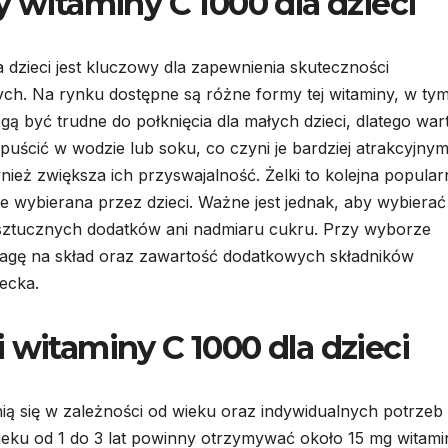
y witaminy C 1000 dla dzieci
dzieci jest kluczowy dla zapewnienia skuteczności
ych. Na rynku dostępne są różne formy tej witaminy, w ty
mogą być trudne do połknięcia dla małych dzieci, dlatego war
uścić w wodzie lub soku, co czyni je bardziej atrakcyjnymi
nież zwiększa ich przyswajalność. Żelki to kolejna popular
ie wybierana przez dzieci. Ważne jest jednak, aby wybierać
ją sztucznych dodatków ani nadmiaru cukru. Przy wyborze
agę na skład oraz zawartość dodatkowych składników
ecka.
 witaminy C 1000 dla dzieci
nią się w zależności od wieku oraz indywidualnych potrzeb
wieku od 1 do 3 lat powinny otrzymywać około 15 mg witami