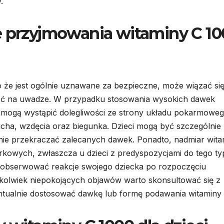
.
e przyjmowania witaminy C 1
o że jest ogólnie uznawane za bezpieczne, może wiązać się
eć na uwadze. W przypadku stosowania wysokich dawek
 mogą wystąpić dolegliwości ze strony układu pokarmoweg
ucha, wzdęcia oraz biegunka. Dzieci mogą być szczególnie
y nie przekraczać zalecanych dawek. Ponadto, nadmiar wit
kowych, zwłaszcza u dzieci z predyspozycjami do tego ty
 i obserwować reakcje swojego dziecka po rozpoczęciu
hkolwiek niepokojących objawów warto skonsultować się z
ntualnie dostosować dawkę lub formę podawania witaminy 