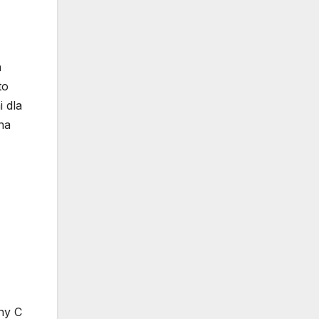
m
to
 dla
na
ny C