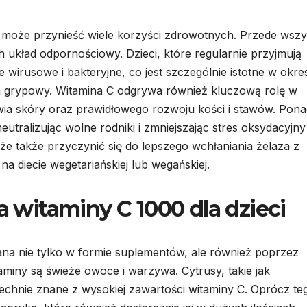
ry może przynieść wiele korzyści zdrowotnych. Przede wszy
h układ odpornościowy. Dzieci, które regularnie przyjmują
 wirusowe i bakteryjne, co jest szczególnie istotne w okr
on grypowy. Witamina C odgrywa również kluczową rolę w
wia skóry oraz prawidłowego rozwoju kości i stawów. Pona
 neutralizując wolne rodniki i zmniejszając stres oksydacyjn
e także przyczynić się do lepszego wchłaniania żelaza z
 na diecie wegetariańskiej lub wegańskiej.
a witaminy C 1000 dla dzieci
ana nie tylko w formie suplementów, ale również poprzez
taminy są świeże owoce i warzywa. Cytrusy, takie jak
echnie znane z wysokiej zawartości witaminy C. Oprócz te