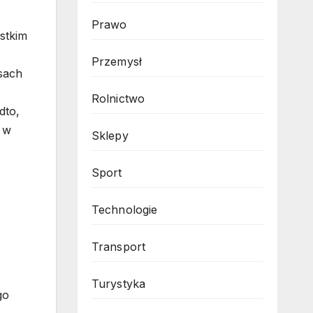
Prawo
stkim
Przemysł
esach
Rolnictwo
dto,
y w
Sklepy
Sport
Technologie
Transport
Turystyka
go