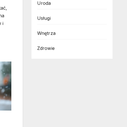
Uroda
tać,
na
Usługi
 i
Wnętrza
Zdrowie