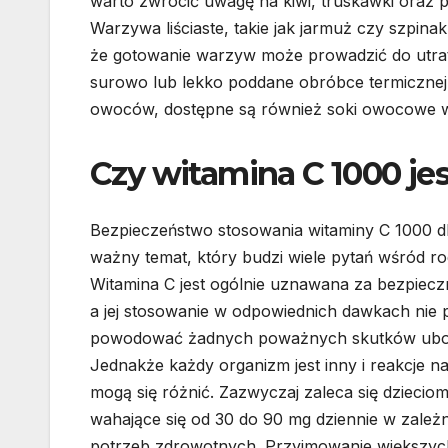
warto zwrócić uwagę na kiwi, truskawki oraz pa
Warzywa liściaste, takie jak jarmuż czy szpina
że gotowanie warzyw może prowadzić do utraty
surowo lub lekko poddane obróbce termicznej. 
owoców, dostępne są również soki owocowe w
Czy witamina C 1000 jes
Bezpieczeństwo stosowania witaminy C 1000 dla
ważny temat, który budzi wiele pytań wśród ro
Witamina C jest ogólnie uznawana za bezpiecz
a jej stosowanie w odpowiednich dawkach nie
powodować żadnych poważnych skutków ubo
Jednakże każdy organizm jest inny i reakcje n
mogą się różnić. Zazwyczaj zaleca się dziecio
wahające się od 30 do 90 mg dziennie w zależn
potrzeb zdrowotnych. Przyjmowanie większy