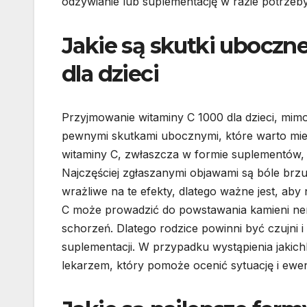
odżywianie lub suplementację w razie potrzeby
Jakie są skutki uboczn
dla dzieci
Przyjmowanie witaminy C 1000 dla dzieci, mim
pewnymi skutkami ubocznymi, które warto mi
witaminy C, zwłaszcza w formie suplementów,
Najczęściej zgłaszanymi objawami są bóle brz
wrażliwe na te efekty, dlatego ważne jest, ab
C może prowadzić do powstawania kamieni ner
schorzeń. Dlatego rodzice powinni być czujni
suplementacji. W przypadku wystąpienia jakic
lekarzem, który pomoże ocenić sytuację i ewe