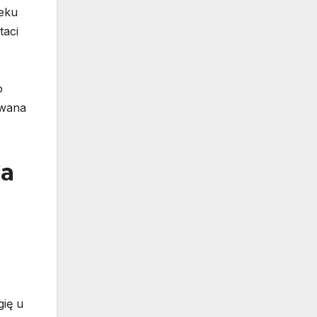
ieku
taci
o
owana
la
gię u