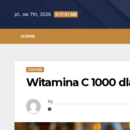
Skip
to
pt.. sie 7th, 2026
9:17:52 AM
content
HOME
ZDROWIE
Witamina C 1000 dla
By