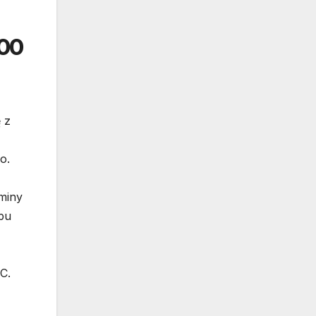
000
 z
o.
aminy
pu
C.