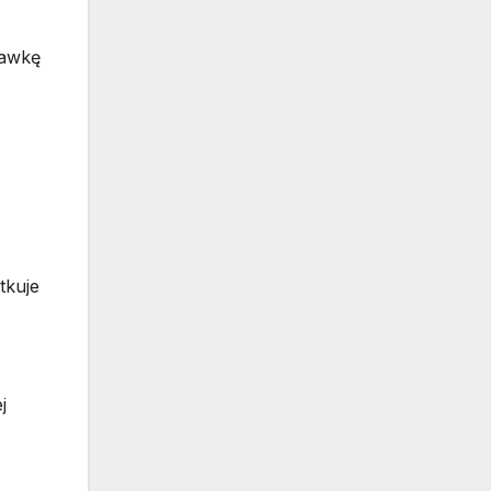
dawkę
tkuje
j