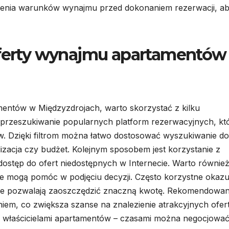
enia warunków wynajmu przed dokonaniem rezerwacji, a
 oferty wynajmu apartamentów
mentów w Międzyzdrojach, warto skorzystać z kilku
przeszukiwanie popularnych platform rezerwacyjnych, kt
w. Dzięki filtrom można łatwo dostosować wyszukiwanie do
alizacja czy budżet. Kolejnym sposobem jest korzystanie z
dostęp do ofert niedostępnych w Internecie. Warto równie
re mogą pomóc w podjęciu decyzji. Często korzystne okazuj
tóre pozwalają zaoszczędzić znaczną kwotę. Rekomendowa
em, co zwiększa szanse na znalezienie atrakcyjnych ofert
 właścicielami apartamentów – czasami można negocjowa