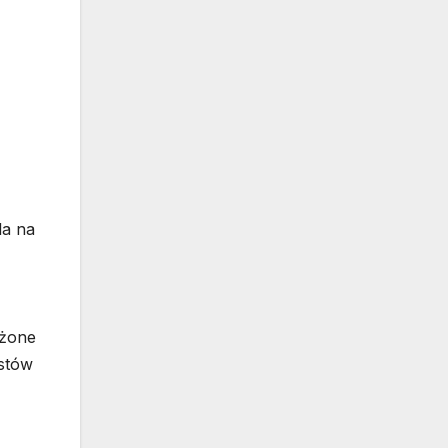
la na
ożone
ystów