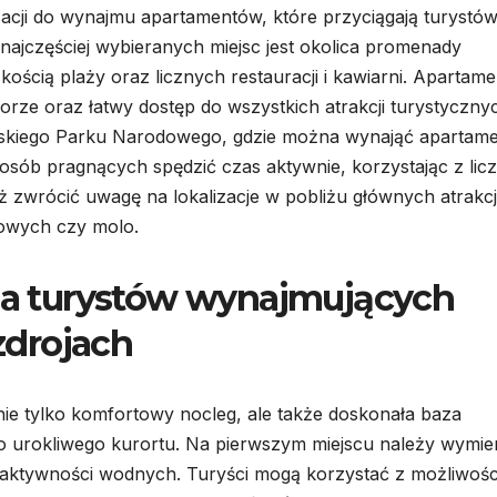
izacji do wynajmu apartamentów, które przyciągają turystów
 najczęściej wybieranych miejsc jest okolica promenady
skością plaży oraz licznych restauracji i kawiarni. Apartam
morze oraz łatwy dostęp do wszystkich atrakcji turystyczny
ńskiego Parku Narodowego, gdzie można wynająć apartam
 osób pragnących spędzić czas aktywnie, korzystając z lic
 zwrócić uwagę na lokalizacje w pobliżu głównych atrakcj
kowych czy molo.
 na turystów wynajmujących
drojach
e tylko komfortowy nocleg, ale także doskonała baza
o urokliwego kurortu. Na pierwszym miejscu należy wymie
z aktywności wodnych. Turyści mogą korzystać z możliwośc