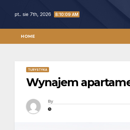
Skip
to
pt.. sie 7th, 2026
8:10:10 AM
content
HOME
TURYSTYKA
Wynajem apartame
By