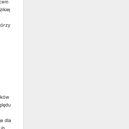
scem
ikiej
tórzy
ików
ględu
e dla
lub