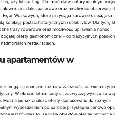
fing czy kitesurfing. Dla miłośników natury idealnym miej
malownicze szlaki spacerowe oraz możliwość obserwacji dz
 Figur Woskowych, które przyciąga zarówno dzieci, jak i
ą kolekcją postaci historycznych i celebrytów. Dla tych, k
iczne trasy rowerowe oraz możliwość uprawiania nordic
bogatej oferty gastronomicznej – od tradycyjnych polskich
nadmorskich restauracjach.
mu apartamentów w
h mogą się znacznie różnić w zależności od wielu czynn
rystyczny. W okresie letnim ceny są zazwyczaj wyższe ze wz
to. Można jednak znaleźć oferty dostosowane do różnych
ełnym wyposażeniem po bardziej przystępne cenowo opcj
żne jest również to, że wiele obiektów oferuje promocje 