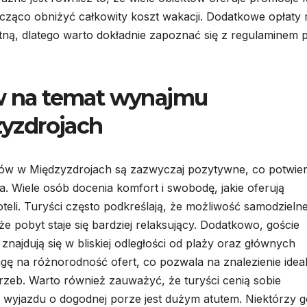
cząco obniżyć całkowity koszt wakacji. Dodatkowe opłaty
ną, dlatego warto dokładnie zapoznać się z regulaminem 
ów na temat wynajmu
yzdrojach
tów w Międzyzdrojach są zazwyczaj pozytywne, co potwie
. Wiele osób docenia komfort i swobodę, jakie oferują
eli. Turyści często podkreślają, że możliwość samodzieln
e pobyt staje się bardziej relaksujący. Dodatkowo, goście
znajdują się w bliskiej odległości od plaży oraz głównych
agę na różnorodność ofert, co pozwala na znalezienie idea
zeb. Warto również zauważyć, że turyści cenią sobie
 wyjazdu o dogodnej porze jest dużym atutem. Niektórzy g