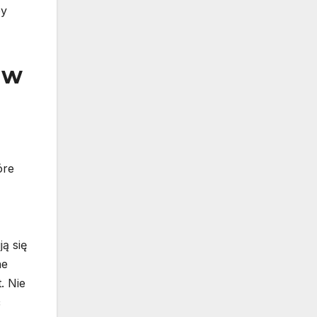
by
 w
óre
ż
ą się
ne
. Nie
ć