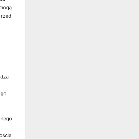
 mogą
przed
rdza
ego
lnego
oście