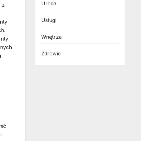
Uroda
 z
Usługi
enty
ch.
Wnętrza
enty
znych
Zdrowie
i
nić
i