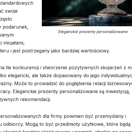
 standardowych
ć swoje
często
y podarunek,
Eleganckie prezenty personalizowane
owanym
 inicjałami,
eru i jest postrzegany jako bardziej wartościowy.
na tle konkurencji i stworzenie pozytywnych skojarzeń z m
 tylko elegancki, ale także dopasowany do jego indywidualny
 ważny. Może to prowadzić do pogłębienia relacji biznesowy
racy. Eleganckie prezenty personalizowane są inwestycją, 
ytywnych rekomendacji.
rsonalizowanych dla firmy powinien być przemyślany i
u odbiorcy. Mogą to być przedmioty użytkowe, które będą
 również bardziej ekskluzywne upominki, idealne na specj