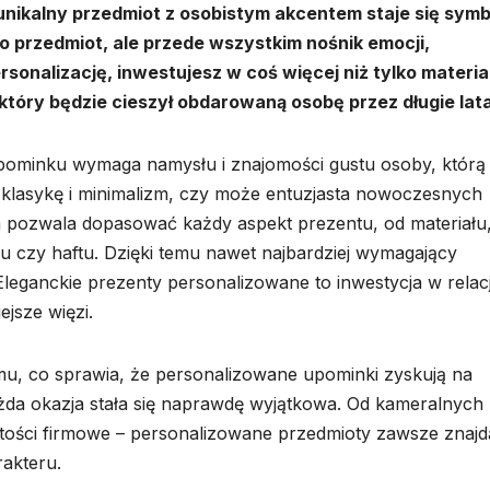
unikalny przedmiot z osobistym akcentem staje się sym
lko przedmiot, ale przede wszystkim nośnik emocji,
sonalizację, inwestujesz w coś więcej niż tylko materia
 który będzie cieszył obdarowaną osobę przez długie lata
ominku wymaga namysłu i znajomości gustu osoby, którą
 klasykę i minimalizm, czy może entuzjasta nowoczesnych
a pozwala dopasować każdy aspekt prezentu, od materiału
u czy haftu. Dzięki temu nawet najbardziej wymagający
Eleganckie prezenty personalizowane to inwestycja w relac
ejsze więzi.
temu, co sprawia, że personalizowane upominki zyskują na
każda okazja stała się naprawdę wyjątkowa. Od kameralnych
tości firmowe – personalizowane przedmioty zawsze znajd
rakteru.