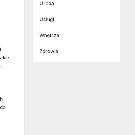
Uroda
Usługi
Wnętrza
d
Zdrowie
akie
i,
ch
 do