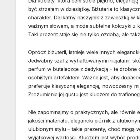
Dla kobiety, która ceni sobie piękno, elegancj
być strzałem w dziesiątkę. Biżuteria to klasycz
charakter. Delikatny naszyjnik z zawieszką w 
ważnym słowem, a może subtelne kolczyki z k
Taki prezent staje się nie tylko ozdobą, ale 
Oprócz biżuterii, istnieje wiele innych elegan
Jedwabny szal z wyhaftowanymi inicjałami, 
perfum w buteleczce z dedykacją – te drobne d
osobistym artefaktem. Ważne jest, aby dopasow
preferuje klasyczną elegancję, nowoczesny mi
Zrozumienie jej gustu jest kluczem do trafione
Nie zapominajmy o praktycznych, ale równie 
jakości materiału, elegancki piórnik z ulubi
ulubionym stylu – takie prezenty, choć mogą w
wyjątkowej wartości. Kluczem jest wybór produ