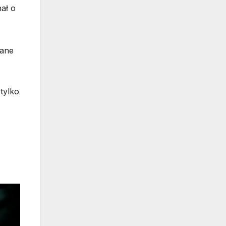
ał o
wane
tylko