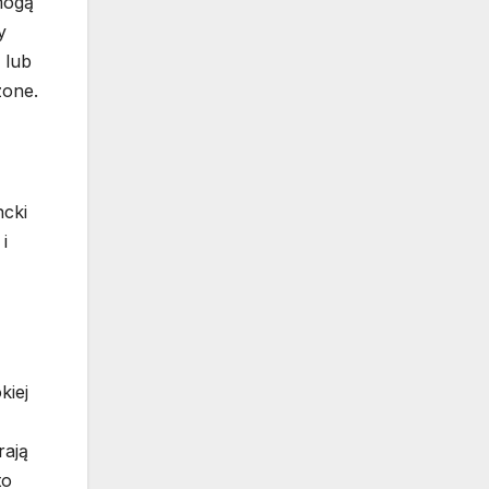
mogą
y
 lub
zone.
cki
i
kiej
rają
to