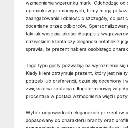
wzmacniania wizerunku marki. Odchodząc od
upominków promocyjnych, firmy mogą pokaza
zaangażowanie i dbałość o szczegóły, co jest 
doceniane przez odbiorców. Spersonalizowan
taki jak wysokiej jakości długopis z wygrawer
nazwiskiem klienta czy elegancki notatnik z jego
sprawia, że prezent nabiera osobistego charakt
Tego typu gesty pozwalają na wyróżnienie się 
Kiedy klient otrzymuje prezent, który jest nie
potrzeb lub preferencji, czuje się doceniony i
zwiększenia zaufania i długoterminowej współp
procentuje w postaci wzmocnienia więzi i poz
Wybór odpowiednich eleganckich prezentów pe
dopasowany do charakteru branży oraz profil
przypominały o marce w codziennym życiu, jak