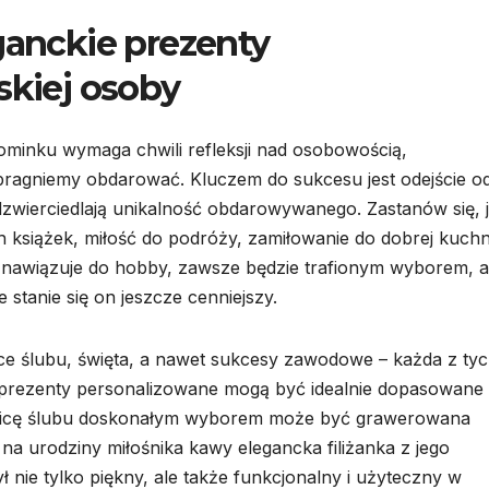
ganckie prezenty
skiej osoby
ominku wymaga chwili refleksji nad osobowością,
 pragniemy obdarować. Kluczem do sukcesu jest odejście o
zwierciedlają unikalność obdarowywanego. Zastanów się, j
h książek, miłość do podróży, zamiłowanie do dobrej kuchn
 nawiązuje do hobby, zawsze będzie trafionym wyborem, a
 stanie się on jeszcze cenniejszy.
ce ślubu, święta, a nawet sukcesy zawodowe – każda z ty
e prezenty personalizowane mogą być idealnie dopasowane
znicę ślubu doskonałym wyborem może być grawerowana
 a na urodziny miłośnika kawy elegancka filiżanka z jego
 nie tylko piękny, ale także funkcjonalny i użyteczny w