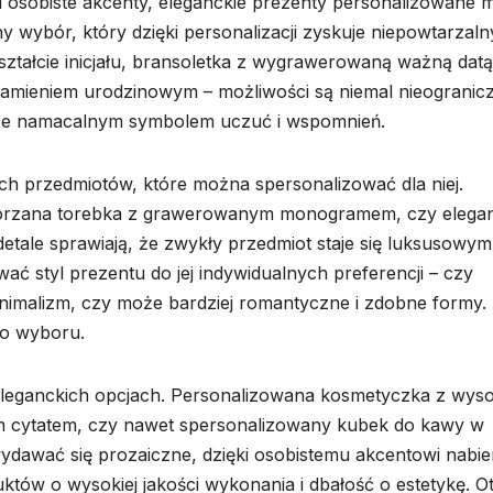
ę i osobiste akcenty, eleganckie prezenty personalizowane 
ny wybór, który dzięki personalizacji zyskuje niepowtarzaln
kształcie inicjału, bransoletka z wygrawerowaną ważną datą
amieniem urodzinowym – możliwości są niemal nieogranic
także namacalnym symbolem uczuć i wspomnień.
ckich przedmiotów, które można spersonalizować dla niej.
skórzana torebka z grawerowanym monogramem, czy elegan
etale sprawiają, że zwykły przedmiot staje się luksusowym 
ać styl prezentu do jej indywidualnych preferencji – czy
nimalizm, czy może bardziej romantyczne i zdobne formy.
go wyboru.
eleganckich opcjach. Personalizowana kosmetyczka z wyso
onym cytatem, czy nawet spersonalizowany kubek do kawy w
ydawać się prozaiczne, dzięki osobistemu akcentowi nabie
któw o wysokiej jakości wykonania i dbałość o estetykę. O