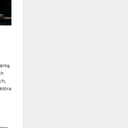
arką.
ch
ch,
która
alne