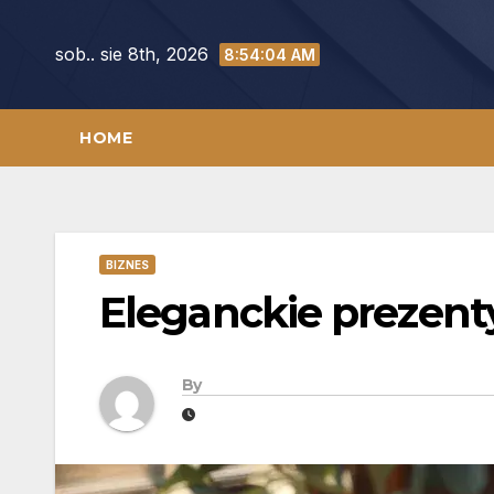
Skip
to
sob.. sie 8th, 2026
8:54:05 AM
content
HOME
BIZNES
Eleganckie prezent
By