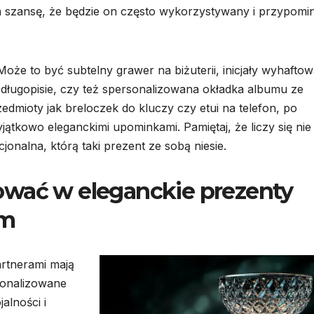
szansę, że będzie on często wykorzystywany i przypomin
oże to być subtelny grawer na biżuterii, inicjały wyhafto
długopisie, czy też spersonalizowana okładka albumu ze
edmioty jak breloczek do kluczy czy etui na telefon, po
ątkowo eleganckimi upominkami. Pamiętaj, że liczy się nie 
onalna, którą taki prezent ze sobą niesie.
ować w eleganckie prezenty
rm
partnerami mają
sonalizowane
alności i