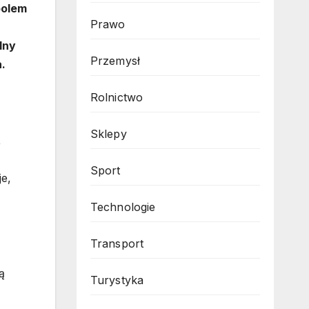
bolem
Prawo
lny
Przemysł
.
Rolnictwo
Sklepy
,
Sport
je,
Technologie
Transport
ą
Turystyka