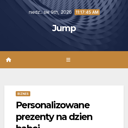
Skip
niedz.. sie 9th, 2026
to
11:17:47 AM
content
Jump
BIZNES
Personalizowane
prezenty na dzien