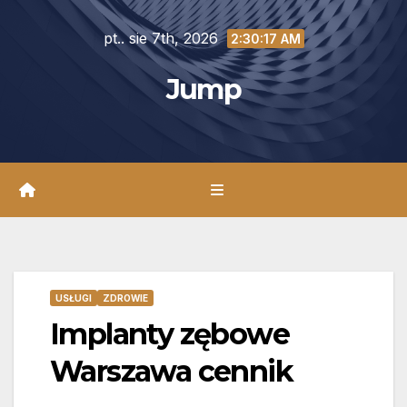
Skip
pt.. sie 7th, 2026
to
2:30:18 AM
content
Jump
USŁUGI
ZDROWIE
Implanty zębowe
Warszawa cennik