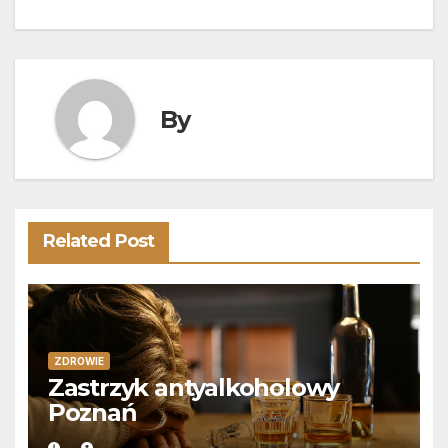
wpisu
By
Related Post
ZDROWIE
Zastrzyk antyalkoholowy
Poznań