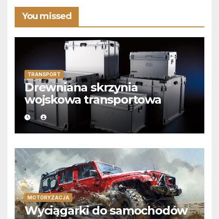
You missed
TRANSPORT
Drewniana skrzynia
wojskowa transportowa
MOTORYZACJA
Wyciągarki do samochodów