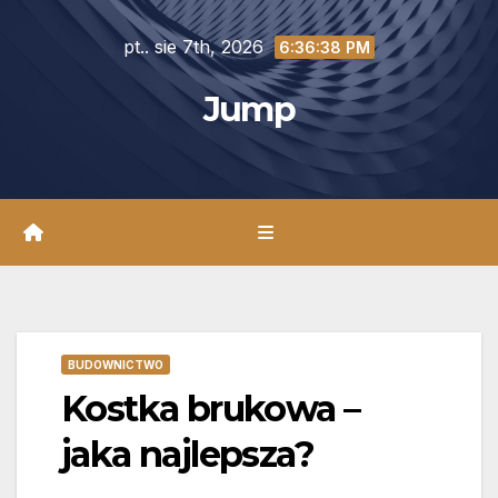
Skip
pt.. sie 7th, 2026
to
6:36:39 PM
content
Jump
BUDOWNICTWO
Kostka brukowa –
jaka najlepsza?