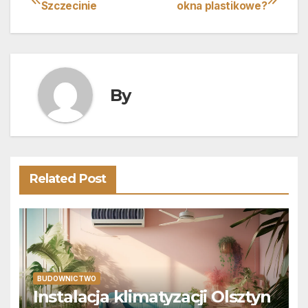
Nawigacja
Szczecinie
okna plastikowe?
wpisu
By
Related Post
BUDOWNICTWO
Instalacja klimatyzacji Olsztyn