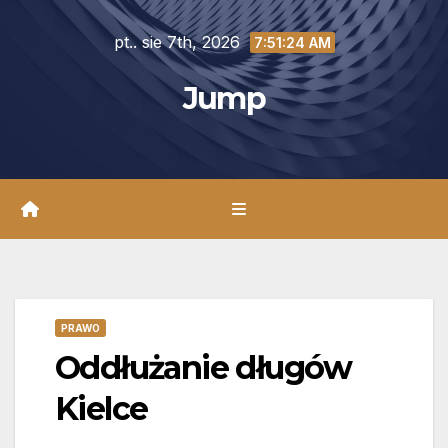
Skip
pt.. sie 7th, 2026
to
7:51:25 AM
content
Jump
PRAWO
Oddłużanie długów
Kielce