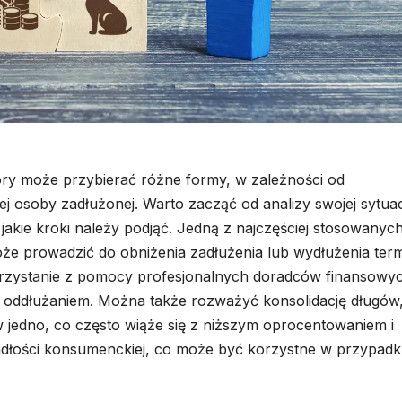
óry może przybierać różne formy, w zależności od
j osoby zadłużonej. Warto zacząć od analizy swojej sytuac
jakie kroki należy podjąć. Jedną z najczęściej stosowanyc
może prowadzić do obniżenia zadłużenia lub wydłużenia ter
korzystanie z pomocy profesjonalnych doradców finansowy
z oddłużaniem. Można także rozważyć konsolidację długów
w jedno, co często wiąże się z niższym oprocentowaniem i
 upadłości konsumenckiej, co może być korzystne w przypad