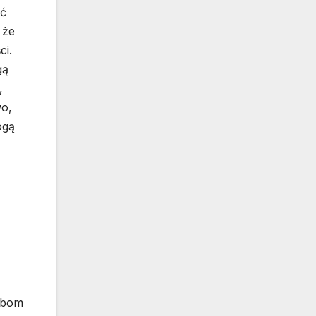
eć
 że
ci.
gą
,
wo,
ogą
obom