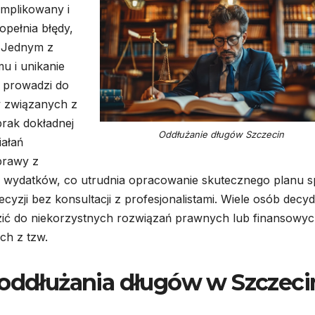
omplikowany i
opełnia błędy,
. Jednym z
u i unikanie
o prowadzi do
w związanych z
rak dokładnej
Oddłużanie długów Szczecin
iałań
prawy z
h wydatków, co utrudnia opracowanie skutecznego planu sp
yzji bez konsultacji z profesjonalistami. Wiele osób decyd
zić do niekorzystnych rozwiązań prawnych lub finansowyc
ch z tzw.
 oddłużania długów w Szczeci