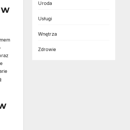
Uroda
 w
Usługi
Wnętrza
lemem
o
Zdrowie
oraz
ne
arie
ą
ów