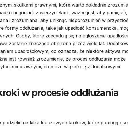
óżnymi skutkami prawnymi, które warto dokładnie zrozumi
adku negocjacji z wierzycielami, ważne jest, aby pamiętać,
na i zrozumiana, aby uniknąć nieporozumień w przyszłoś
re formy oddłużania, takie jak upadłość konsumencka, mo
nych. Osoby, które zdecydują się na ogłoszenie upadłości
towa zostanie znacząco obniżona przez wiele lat. Dodatko
waniem upadłościowym, co oznacza, że niektóre aktywa m
ażne jest również zrozumienie, że proces oddłużania może
ytucjami prawnymi, co może wiązać się z dodatkowymi
kroki w procesie oddłużania
 podzielić na kilka kluczowych kroków, które pomogą os