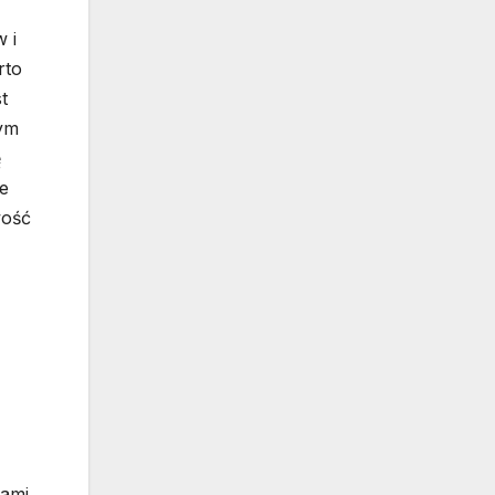
 i
rto
t
nym
ę
e
wość
tami