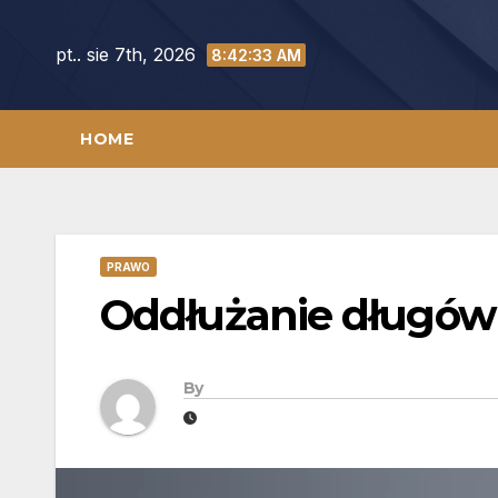
Skip
to
pt.. sie 7th, 2026
8:42:35 AM
content
HOME
PRAWO
Oddłużanie długów
By