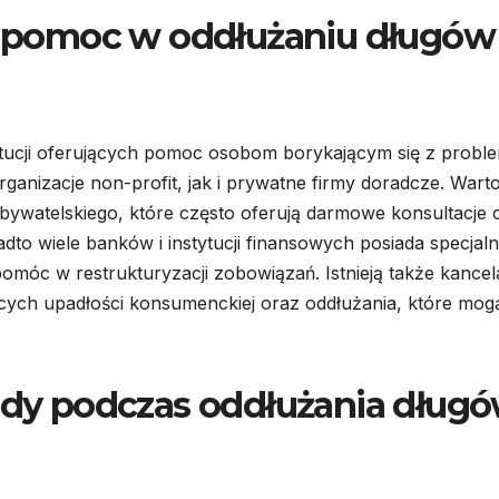
ją pomoc w oddłużaniu długów
stytucji oferujących pomoc osobom borykającym się z prob
ganizacje non-profit, jak i prywatne firmy doradcze. Wart
bywatelskiego, które często oferują darmowe konsultacje 
dto wiele banków i instytucji finansowych posiada specjal
móc w restrukturyzacji zobowiązań. Istnieją także kancel
cych upadłości konsumenckiej oraz oddłużania, które mog
łędy podczas oddłużania dług