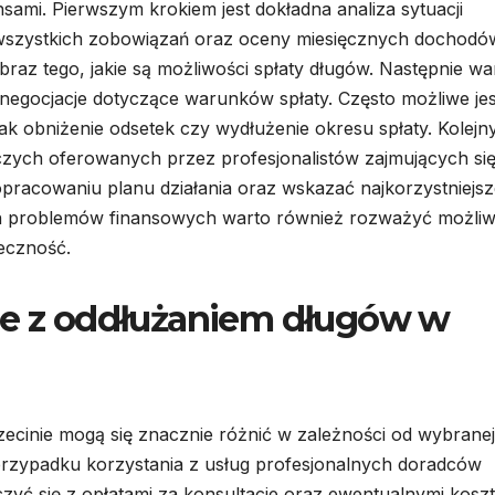
ami. Pierwszym krokiem jest dokładna analiza sytuacji
y wszystkich zobowiązań oraz oceny miesięcznych dochodów
az tego, jakie są możliwości spłaty długów. Następnie wa
 negocjacje dotyczące warunków spłaty. Często możliwe jes
ak obniżenie odsetek czy wydłużenie okresu spłaty. Kolej
czych oferowanych przez profesjonalistów zajmujących si
pracowaniu planu działania oraz wskazać najkorzystniejsz
 problemów finansowych warto również rozważyć możli
teczność.
ne z oddłużaniem długów w
ecinie mogą się znacznie różnić w zależności od wybranej
przypadku korzystania z usług profesjonalnych doradców
czyć się z opłatami za konsultacje oraz ewentualnymi kosz