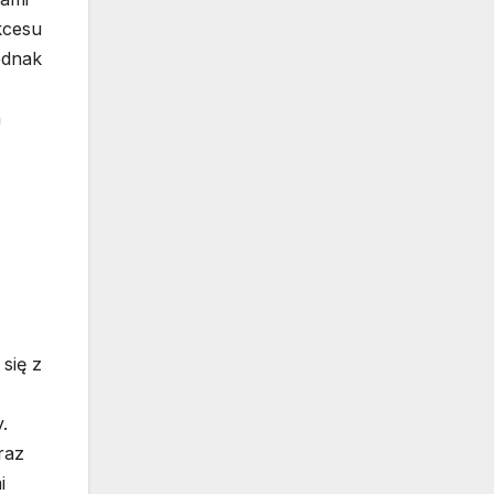
kcesu
ednak
a
się z
.
raz
i