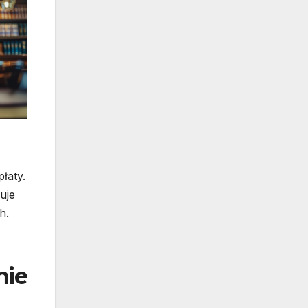
łaty.
uje
h.
nie