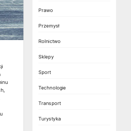
Prawo
Przemysł
Rolnictwo
Sklepy
ji
Sport
h
minu
Technologie
ch,
,
Transport
ku
Turystyka