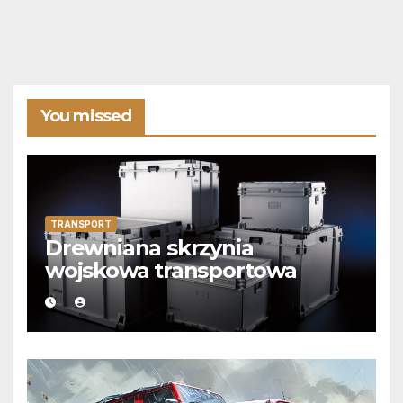
You missed
TRANSPORT
Drewniana skrzynia
wojskowa transportowa