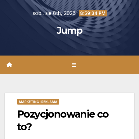
Skip
sob.. sie 8th, 2026
to
8:59:35 PM
content
Jump
MARKETING I REKLAMA
Pozycjonowanie co
to?