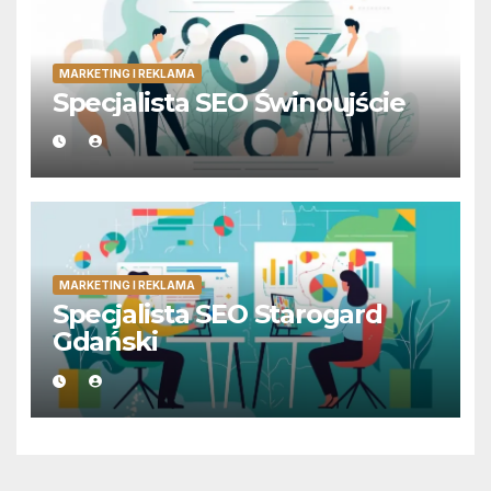
MARKETING I REKLAMA
Specjalista SEO Świnoujście
MARKETING I REKLAMA
Specjalista SEO Starogard
Gdański