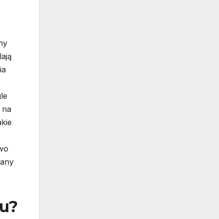
ny
lają
ia
le
 na
akie
owo
iany
iu?