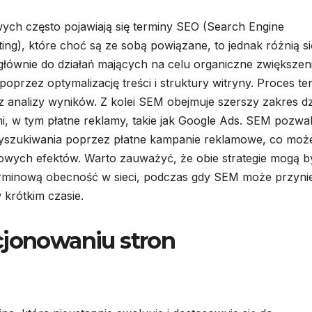
ych często pojawiają się terminy SEO (Search Engine
ng), które choć są ze sobą powiązane, to jednak różnią si
głównie do działań mających na celu organiczne zwiększen
rzez optymalizację treści i struktury witryny. Proces ten
 analizy wyników. Z kolei SEM obejmuje szerszy zakres dz
 w tym płatne reklamy, takie jak Google Ads. SEM pozwa
wyszukiwania poprzez płatne kampanie reklamowe, co moż
owych efektów. Warto zauważyć, że obie strategie mogą b
rminową obecność w sieci, podczas gdy SEM może przyni
 krótkim czasie.
cjonowaniu stron