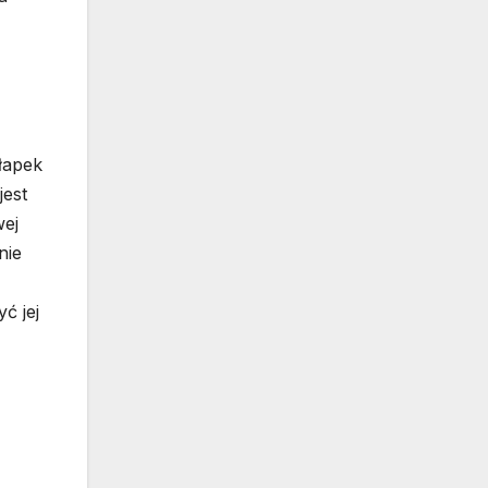
łapek
jest
wej
nie
ć jej