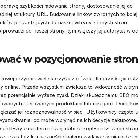
 poprawę szybkości ładowania strony, dostosowanie jej do
dniej struktury URL. Budowanie linków zwrotnych to kole
linków prowadzących do naszej witryny z innych stron
 prowadzi do naszej strony, tym większy jej autorytet w o
ować w pozycjonowanie stro
owej przynosi wiele korzyści zarówno dla przedsiębiorstw
ty online. Przede wszystkim zwiększa to widoczność witry
oraz potencjalnie wyższe zyski. Dzięki skutecznemu SEO m
esowanych oferowanymi produktami lub usługami. Dodatko
kszać jej rozpoznawalność w sieci. Użytkownicy często u
wyszukiwania, co może wpłynąć na ich decyzje zakupowe.
erspektywy długoterminowej; dobrze zoptymalizowana stro
y czas bez konieczności ciągłego wydawania pieniędzy n