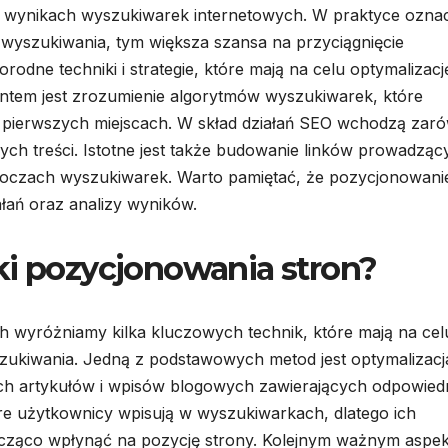
w wynikach wyszukiwarek internetowych. W praktyce ozna
h wyszukiwania, tym większa szansa na przyciągnięcie
dne techniki i strategie, które mają na celu optymalizacj
entem jest zrozumienie algorytmów wyszukiwarek, które
na pierwszych miejscach. W skład działań SEO wchodzą zar
wych treści. Istotne jest także budowanie linków prowadząc
 w oczach wyszukiwarek. Warto pamiętać, że pozycjonowani
łań oraz analizy wyników.
ki pozycjonowania stron?
 wyróżniamy kilka kluczowych technik, które mają na cel
ukiwania. Jedną z podstawowych metod jest optymalizacj
ych artykułów i wpisów blogowych zawierających odpowied
re użytkownicy wpisują w wyszukiwarkach, dlatego ich
cząco wpłynąć na pozycję strony. Kolejnym ważnym aspe