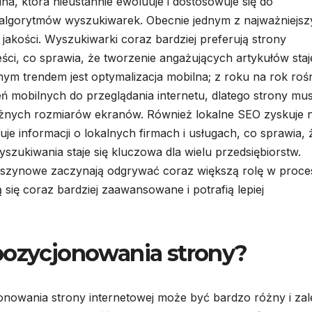
na, która nieustannie ewoluuje i dostosowuje się do
 algorytmów wyszukiwarek. Obecnie jednym z najważniejs
 jakości. Wyszukiwarki coraz bardziej preferują strony
eści, co sprawia, że tworzenie angażujących artykułów staj
ym trendem jest optymalizacja mobilna; z roku na rok roś
ń mobilnych do przeglądania internetu, dlatego strony mu
żnych rozmiarów ekranów. Również lokalne SEO zyskuje 
e informacji o lokalnych firmach i usługach, co sprawia, 
zukiwania staje się kluczowa dla wielu przedsiębiorstw.
maszynowe zaczynają odgrywać coraz większą rolę w proce
się coraz bardziej zaawansowane i potrafią lepiej
pozycjonowania strony?
onowania strony internetowej może być bardzo różny i zal