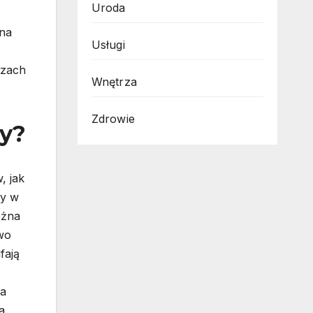
Uroda
jna
Usługi
czach
Wnętrza
Zdrowie
ny?
, jak
ny w
ożna
wo
fają
na
a