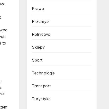
cza
Prawo
ę
Przemysł
ówno
Rolnictwo
ych
e to
Sklepy
Sport
Technologie
u
Transport
a
nie
Turystyka
ktem