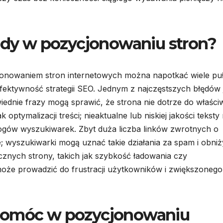
łędy w pozycjonowaniu stron?
cjonowaniem stron internetowych można napotkać wiele pu
fektywność strategii SEO. Jednym z najczęstszych błędów 
ednie frazy mogą sprawić, że strona nie dotrze do właści
ptymalizacji treści; nieaktualne lub niskiej jakości teksty 
ogów wyszukiwarek. Zbyt duża liczba linków zwrotnych o
e; wyszukiwarki mogą uznać takie działania za spam i obniży
cznych strony, takich jak szybkość ładowania czy
że prowadzić do frustracji użytkowników i zwiększonego
 pomóc w pozycjonowaniu