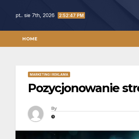
Skip
to
pt.. sie 7th, 2026
2:52:48 PM
content
HOME
MARKETING I REKLAMA
Pozycjonowanie str
By