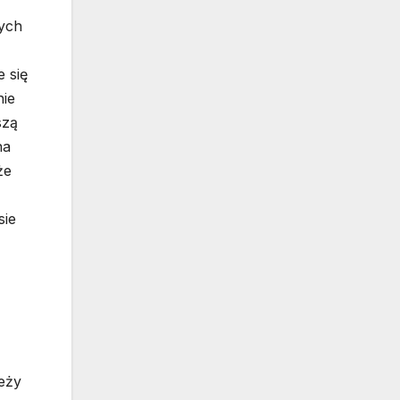
zych
e się
nie
szą
na
że
sie
eży