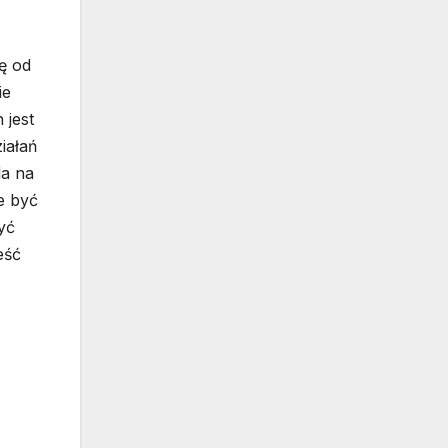
ę od
ie
 jest
iałań
la na
e być
yć
eść