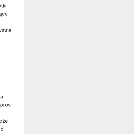
tki
zące
ystne
na
prosi
może
 o