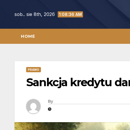
Skip
to
sob.. sie 8th, 2026
1:08:37 AM
content
HOME
PRAWO
Sankcja kredytu da
By