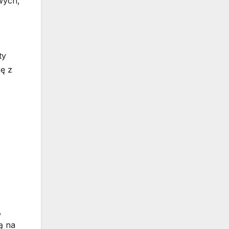
wych,
ty
ę z
,
ą na