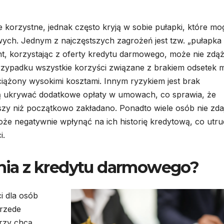
orzystne, jednak często kryją w sobie pułapki, które mo
ch. Jednym z najczęstszych zagrożeń jest tzw. „pułapka
nt, korzystając z oferty kredytu darmowego, może nie zdą
rzypadku wszystkie korzyści związane z brakiem odsetek 
ciążony wysokimi kosztami. Innym ryzykiem jest brak
mogą ukrywać dodatkowe opłaty w umowach, co sprawia, że
ższy niż początkowo zakładano. Ponadto wiele osób nie zda
że negatywnie wpłynąć na ich historię kredytową, co utru
i.
tania z kredytu darmowego?
i dla osób
Przede
órzy chcą