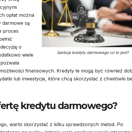
cyjnymi
ych opłat można
ty darmowe są
e proces
pełnić
 decyzję o
Sankcja kredytu darmowego co to jest?
odatkowo wiele
o pozwala
ożliwości finansowych. Kredyty te mogą być również do
atki lub inwestycje, które chcą skorzystać z chwilówki b
ofertę kredytu darmowego?
ego, warto skorzystać z kilku sprawdzonych metod. Po