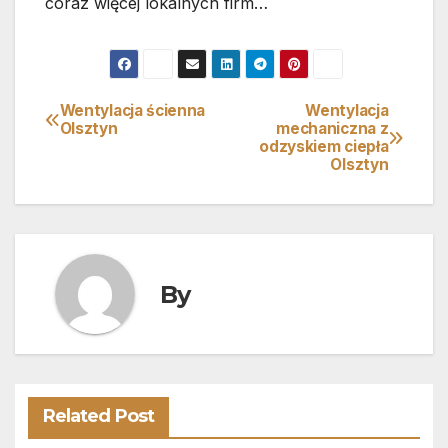
coraz więcej lokalnych firm…
Wentylacja ścienna
Wentylacja
Nawigacja
Olsztyn
mechaniczna z
odzyskiem ciepła
wpisu
Olsztyn
By
Related Post