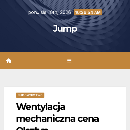
Skip
pon.. sie 10th, 2026
to
10:36:56 AM
content
Jump
BUDOWNICTWO
Wentylacja
mechaniczna cena