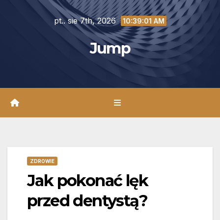
Skip
pt.. sie 7th, 2026
to
10:39:03 AM
content
Jump
ZDROWIE
Jak pokonać lęk
przed dentystą?