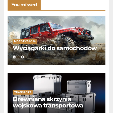
You missed
MOTORYZACJA
Wyciągarki do samochodów
TRANSPORT
Drewniana skrzynia
wojskowa transportowa