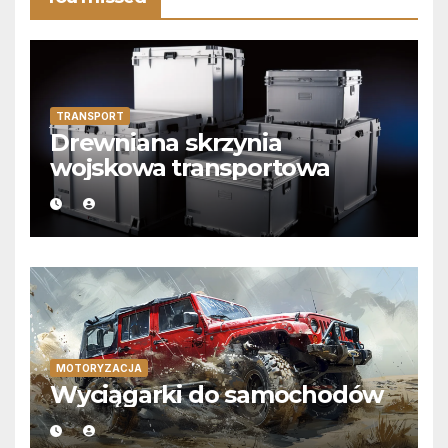
TRANSPORT
Drewniana skrzynia
wojskowa transportowa
MOTORYZACJA
Wyciągarki do samochodów